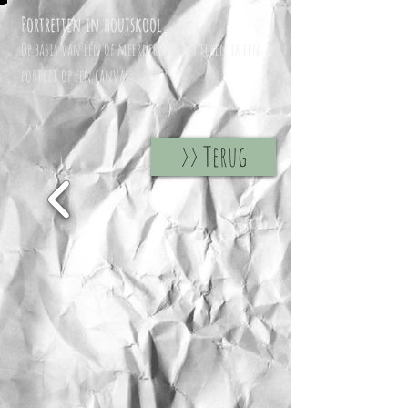
Portretten in houtskool
Op basis van één of meerdere foto's teken ik een
portret op een canvas.
>> Terug