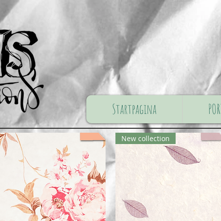
Startpagina
POR
New collection